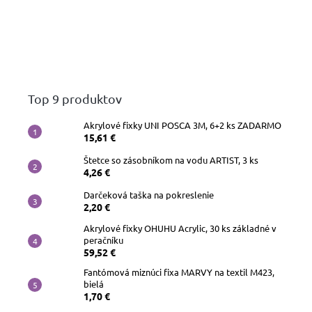
Top 9 produktov
Akrylové fixky UNI POSCA 3M, 6+2 ks ZADARMO
15,61 €
Štetce so zásobníkom na vodu ARTIST, 3 ks
4,26 €
Darčeková taška na pokreslenie
2,20 €
Akrylové fixky OHUHU Acrylic, 30 ks základné v
peračníku
59,52 €
Fantómová miznúci fixa MARVY na textil M423,
bielá
1,70 €