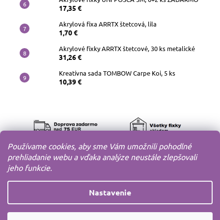
17,35 €
Akrylová fixa ARRTX štetcová, lila
1,70 €
Akrylové fixky ARRTX štetcové, 30 ks metalické
31,26 €
Kreatívna sada TOMBOW Carpe Koi, 5 ks
10,39 €
Používame cookies, aby sme Vám umožnili pohodlné
prehliadanie webu a vďaka analýze neustále zlepšovali
jeho funkcie.
Nastavenie
Copyright 2010-2026
MODELOV s.r.o.
Všetky práva