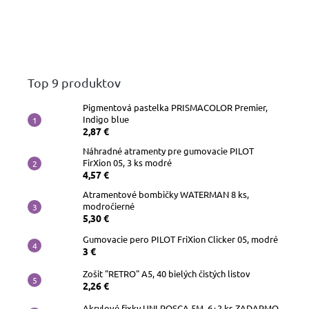
Top 9 produktov
Pigmentová pastelka PRISMACOLOR Premier,
Indigo blue
2,87 €
Náhradné atramenty pre gumovacie PILOT
FirXion 05, 3 ks modré
4,57 €
Atramentové bombičky WATERMAN 8 ks,
modročierné
5,30 €
Gumovacie pero PILOT FriXion Clicker 05, modré
3 €
Zošit "RETRO" A5, 40 bielých čistých listov
2,26 €
Akrylové fixky UNI POSCA 5M, 6+2 ks ZADARMO