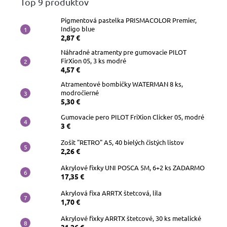
Top 9 produktov
Pigmentová pastelka PRISMACOLOR Premier,
Indigo blue
2,87 €
Náhradné atramenty pre gumovacie PILOT
FirXion 05, 3 ks modré
4,57 €
Atramentové bombičky WATERMAN 8 ks,
modročierné
5,30 €
Gumovacie pero PILOT FriXion Clicker 05, modré
3 €
Zošit "RETRO" A5, 40 bielých čistých listov
2,26 €
Akrylové fixky UNI POSCA 5M, 6+2 ks ZADARMO
17,35 €
Akrylová fixa ARRTX štetcová, lila
1,70 €
Akrylové fixky ARRTX štetcové, 30 ks metalické