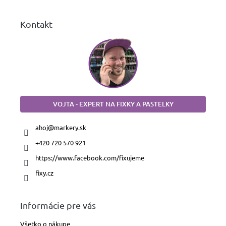
e
Kontakt
VOJTA - EXPERT NA FIXKY A PASTELKY
ahoj
@
markery.sk
+420 720 570 921
https://www.facebook.com/fixujeme
fixy.cz
Informácie pre vás
Všetko o nákupe