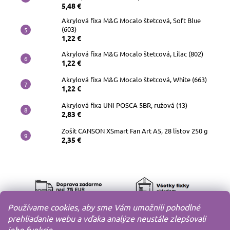
5,48 €
Akrylová fixa M&G Mocalo štetcová, Soft Blue
(603)
1,22 €
Akrylová fixa M&G Mocalo štetcová, Lilac (802)
1,22 €
Akrylová fixa M&G Mocalo štetcová, White (663)
1,22 €
Akrylová fixa UNI POSCA 5BR, ružová (13)
2,83 €
Zošit CANSON XSmart Fan Art A5, 28 listov 250 g
2,35 €
Používame cookies, aby sme Vám umožnili pohodlné
prehliadanie webu a vďaka analýze neustále zlepšovali
jeho funkcie.