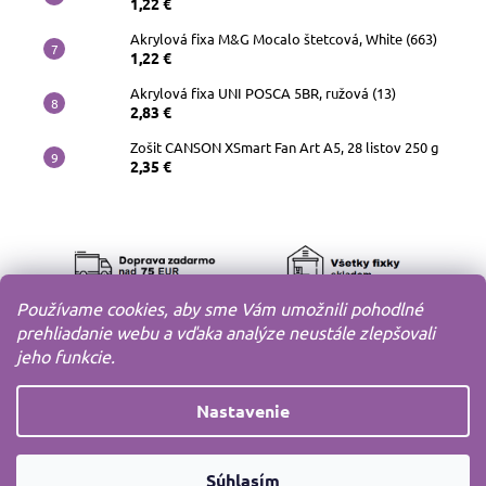
1,22 €
Akrylová fixa M&G Mocalo štetcová, White (663)
1,22 €
Akrylová fixa UNI POSCA 5BR, ružová (13)
2,83 €
Zošit CANSON XSmart Fan Art A5, 28 listov 250 g
2,35 €
Používame cookies, aby sme Vám umožnili pohodlné
prehliadanie webu a vďaka analýze neustále zlepšovali
jeho funkcie.
Nastavenie
Copyright 2010-2026
MODELOV s.r.o.
Všetky práva
Súhlasím
vyhradené.
Vytvoril
Shoptet