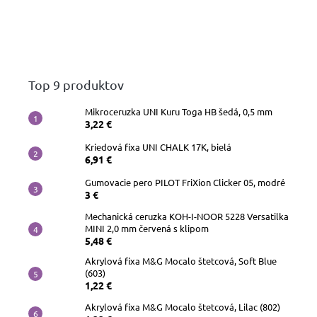
Top 9 produktov
Mikroceruzka UNI Kuru Toga HB šedá, 0,5 mm
3,22 €
Kriedová fixa UNI CHALK 17K, bielá
6,91 €
Gumovacie pero PILOT FriXion Clicker 05, modré
3 €
Mechanická ceruzka KOH-I-NOOR 5228 Versatilka
MINI 2,0 mm červená s klipom
5,48 €
Akrylová fixa M&G Mocalo štetcová, Soft Blue
(603)
1,22 €
Akrylová fixa M&G Mocalo štetcová, Lilac (802)