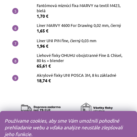
Fantómová miznúci fixa MARVY na textil M423,
bielá
1,70 €
Liner MARVY 4600 For Drawing 0,02 mm, čierný
1,65 €
Liner UNI PIN fine, čierný 0,03 mm
1,96 €
Liehové fixky OHUHU obojstranné Fine & Chisel,
80 ks + blender
65,61 €
Akrylové fixky UNI POSCA 3M, 8 ks základné
18,74 €
Používame cookies, aby sme Vám umožnili pohodlné
prehliadanie webu a vďaka analýze neustále zlepšovali
jeho funkcie.