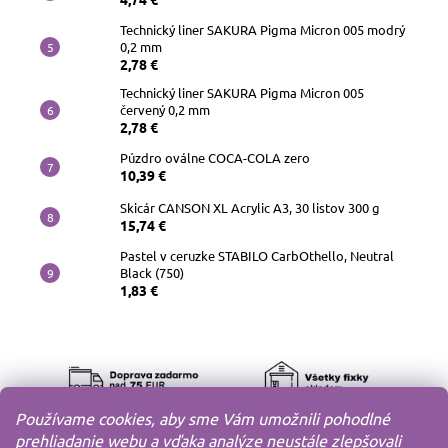
Technický liner SAKURA Pigma Micron 005 modrý
0,2 mm
2,78 €
Technický liner SAKURA Pigma Micron 005
červený 0,2 mm
2,78 €
Púzdro oválne COCA-COLA zero
10,39 €
Skicár CANSON XL Acrylic A3, 30 listov 300 g
15,74 €
Pastel v ceruzke STABILO CarbOthello, Neutral
Black (750)
1,83 €
Používame cookies, aby sme Vám umožnili pohodlné
prehliadanie webu a vďaka analýze neustále zlepšovali