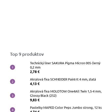
Top 9 produktov
Technický liner SAKURA Pigma Micron 005 čierný
0,2 mm
2,78 €
Akrylová fixa SCHNEIDER Paint-It 4 mm, zlatá
4,13 €
Akrylová fixa MOLOTOW One4All Twin 1,5-4 mm,
Glossy Black (252)
9,83 €
Pastelky MAPED Color Peps Jumbo strong, 12 ks
4,74 €