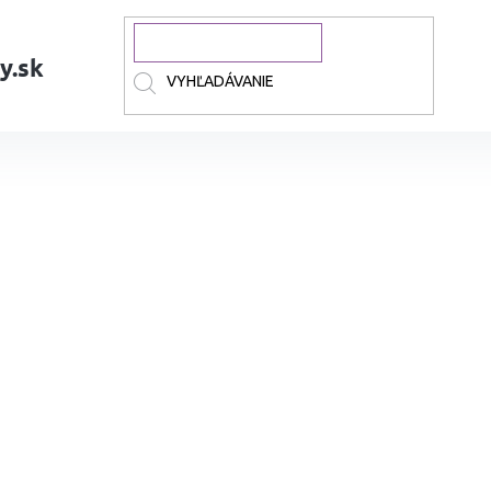
y.sk
ixky
KARIN akrylové Pigment