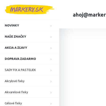
Prejsť
na
obsah
ahoj@marker
NOVINKY
Domov
Akrylové f
NAŠE ZNAČKY
AKCIA A ZĽAVY
DOPRAVA ZADARMO
SADY FIX A PASTELIEK
Akrylové fixky
Akvarelové fixky
Gélové fixky