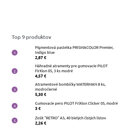
Top 9 produktov
Pigmentová pastelka PRISMACOLOR Premier,
Indigo blue
2,87 €
Náhradné atramenty pre gumovacie PILOT
FirXion 05, 3 ks modré
4,57 €
Atramentové bombičky WATERMAN 8 ks,
modročierné
5,30 €
Gumovacie pero PILOT FriXion Clicker 05, modré
3 €
Zošit "RETRO" A5, 40 bielých čistých listov
2,26 €