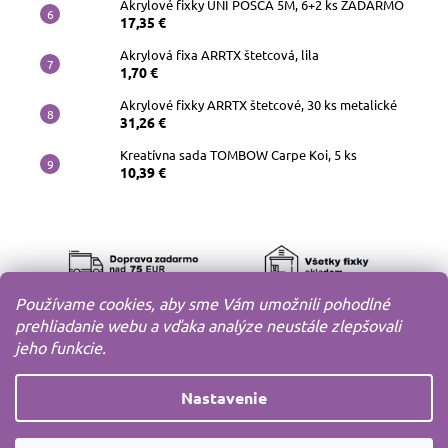
Akrylové fixky UNI POSCA 5M, 6+2 ks ZADARMO
17,35 €
Akrylová fixa ARRTX štetcová, lila
1,70 €
Akrylové fixky ARRTX štetcové, 30 ks metalické
31,26 €
Kreatívna sada TOMBOW Carpe Koi, 5 ks
10,39 €
Používame cookies, aby sme Vám umožnili pohodlné
prehliadanie webu a vďaka analýze neustále zlepšovali
jeho funkcie.
Nastavenie