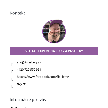
e
Kontakt
VOJTA - EXPERT NA FIXKY A PASTELKY
ahoj
@
markery.sk
+420 720 570 921
https://www.facebook.com/fixujeme
fixy.cz
Informácie pre vás