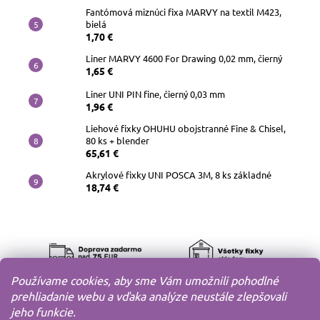
Fantómová miznúci fixa MARVY na textil M423,
bielá
1,70 €
Liner MARVY 4600 For Drawing 0,02 mm, čierný
1,65 €
Liner UNI PIN fine, čierný 0,03 mm
1,96 €
Liehové fixky OHUHU obojstranné Fine & Chisel,
80 ks + blender
65,61 €
Akrylové fixky UNI POSCA 3M, 8 ks základné
18,74 €
Používame cookies, aby sme Vám umožnili pohodlné
prehliadanie webu a vďaka analýze neustále zlepšovali
jeho funkcie.