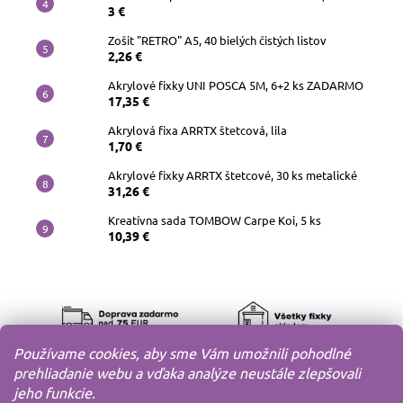
3 €
Zošit "RETRO" A5, 40 bielých čistých listov
2,26 €
Akrylové fixky UNI POSCA 5M, 6+2 ks ZADARMO
17,35 €
Akrylová fixa ARRTX štetcová, lila
1,70 €
Akrylové fixky ARRTX štetcové, 30 ks metalické
31,26 €
Kreatívna sada TOMBOW Carpe Koi, 5 ks
10,39 €
Používame cookies, aby sme Vám umožnili pohodlné
prehliadanie webu a vďaka analýze neustále zlepšovali
jeho funkcie.