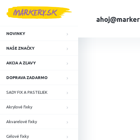
Prejsť
na
obsah
ahoj@marker
NOVINKY
Domov
NAŠE ZN
NAŠE ZNAČKY
AKCIA A ZĽAVY
DOPRAVA ZADARMO
SADY FIX A PASTELIEK
Akrylové fixky
Akvarelové fixky
Gélové fixky