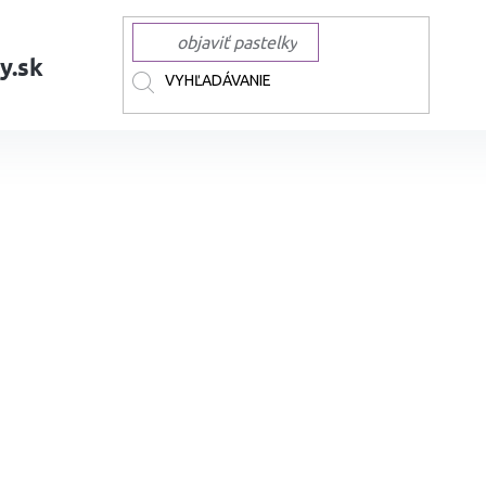
y.sk
AČKY
POSCA
UNI POSCA 3M 0,9-1,3mm