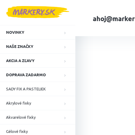
Prejsť
na
obsah
ahoj@marker
NOVINKY
Domov
VELKOO
NAŠE ZNAČKY
AKCIA A ZĽAVY
DOPRAVA ZADARMO
SADY FIX A PASTELIEK
Akrylové fixky
Akvarelové fixky
Gélové fixky