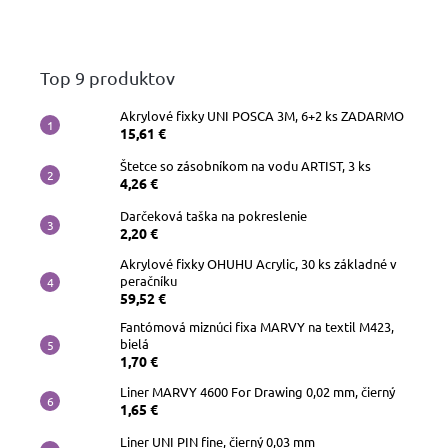
Top 9 produktov
Akrylové fixky UNI POSCA 3M, 6+2 ks ZADARMO
15,61 €
Štetce so zásobníkom na vodu ARTIST, 3 ks
4,26 €
Darčeková taška na pokreslenie
2,20 €
Akrylové fixky OHUHU Acrylic, 30 ks základné v
peračníku
59,52 €
Fantómová miznúci fixa MARVY na textil M423,
bielá
1,70 €
Liner MARVY 4600 For Drawing 0,02 mm, čierný
1,65 €
Liner UNI PIN fine, čierný 0,03 mm