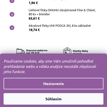
1,96 €
Liehové fixky OHUHU obojstranné Fine & Chisel,
80 ks + blender
65,61 €
Akrylové fixky UNI POSCA 3M, 8 ks základné
18,74 €
Používame cookies, aby sme Vám umožnili pohodlné
prehliadanie webu a vďaka analýze neustále zlepšovali
jeho funkcie.
Nastavenie
Copyright 2010-2026
MODELOV s.r.o.
Všetky práva
Súhlasím
vyhradené.
Vytvoril
Shoptet