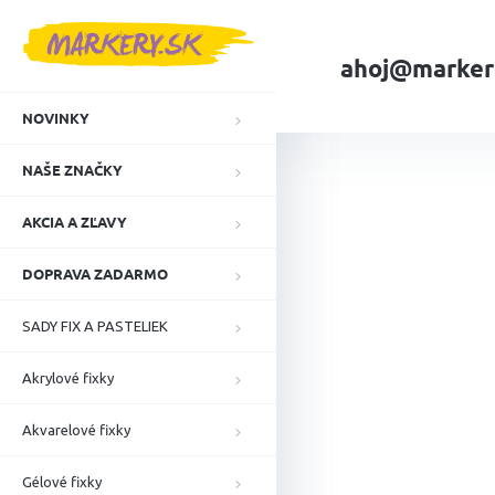
Prejsť
na
obsah
ahoj@marker
NOVINKY
Domov
NAŠE ZN
NAŠE ZNAČKY
AKCIA A ZĽAVY
DOPRAVA ZADARMO
SADY FIX A PASTELIEK
Akrylové fixky
Akvarelové fixky
Gélové fixky