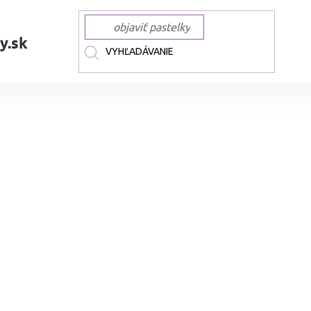
y.sk
AČKY
TOUCH
TOUCH liehové Twin
Liehová fixa TOUCH obojstranná F