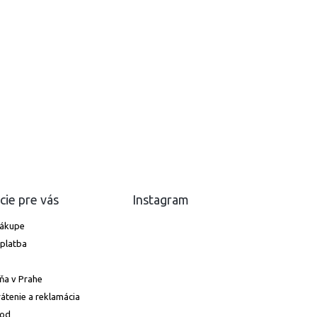
cie pre vás
Instagram
nákupe
platba
ňa v Prahe
átenie a reklamácia
hod