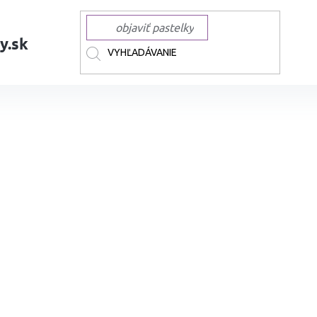
y.sk
AČKY
TOUCH
TOUCH liehové Twin
Liehová fixa TOUCH obojstranná 