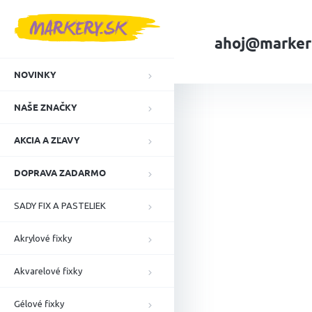
Prejsť
na
obsah
ahoj@marker
NOVINKY
Domov
NAŠE ZN
NAŠE ZNAČKY
AKCIA A ZĽAVY
DOPRAVA ZADARMO
SADY FIX A PASTELIEK
Akrylové fixky
Akvarelové fixky
Gélové fixky