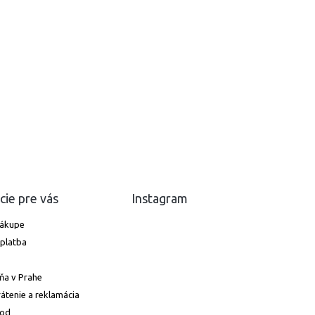
cie pre vás
Instagram
nákupe
platba
ňa v Prahe
átenie a reklamácia
hod