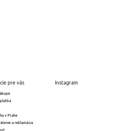
cie pre vás
Instagram
nákupe
platba
ňa v Prahe
átenie a reklamácia
hod