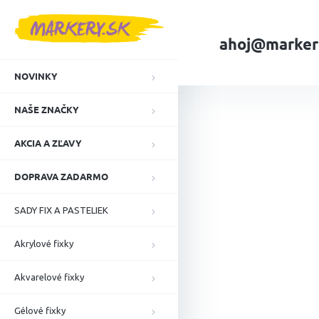
Prejsť
na
obsah
ahoj@marker
NOVINKY
Domov
NAŠE ZN
NAŠE ZNAČKY
AKCIA A ZĽAVY
DOPRAVA ZADARMO
SADY FIX A PASTELIEK
Akrylové fixky
Akvarelové fixky
Gélové fixky