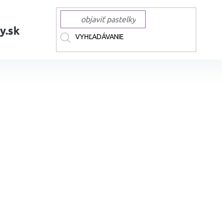
y.sk
AČKY
TOUCH
TOUCH liehové Twin
Liehová fixa TOUCH obojstranná 