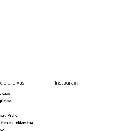
cie pre vás
Instagram
nákupe
platba
ňa v Prahe
átenie a reklamácia
hod