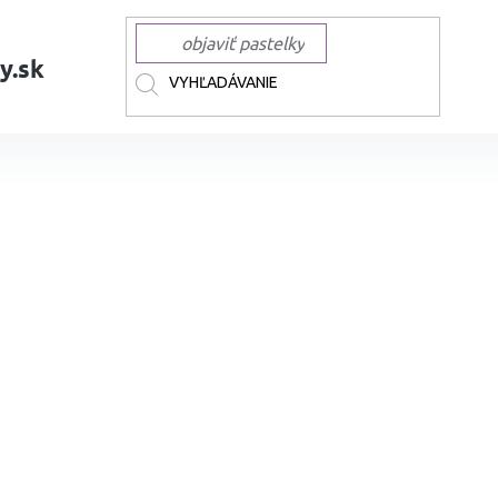
y.sk
AČKY
TOUCH
TOUCH liehové Twin
Liehová fixa TOUCH obojstranná 