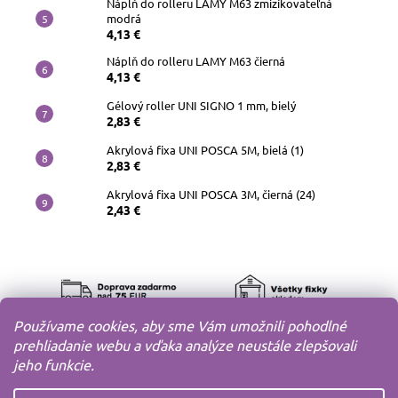
Náplň do rolleru LAMY M63 zmizíkovateľná
modrá
4,13 €
Náplň do rolleru LAMY M63 čierná
4,13 €
Gélový roller UNI SIGNO 1 mm, bielý
2,83 €
Akrylová fixa UNI POSCA 5M, bielá (1)
2,83 €
Akrylová fixa UNI POSCA 3M, čierná (24)
2,43 €
Používame cookies, aby sme Vám umožnili pohodlné
prehliadanie webu a vďaka analýze neustále zlepšovali
jeho funkcie.