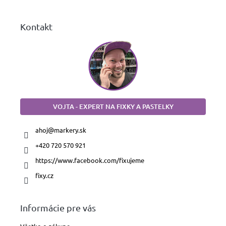
e
Kontakt
VOJTA - EXPERT NA FIXKY A PASTELKY
ahoj
@
markery.sk
+420 720 570 921
https://www.facebook.com/fixujeme
fixy.cz
Informácie pre vás