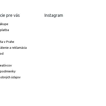
cie pre vás
Instagram
nákupe
platba
ňa v Prahe
átenie a reklamácia
hod
reatívcov
 podmienky
sobných údajov