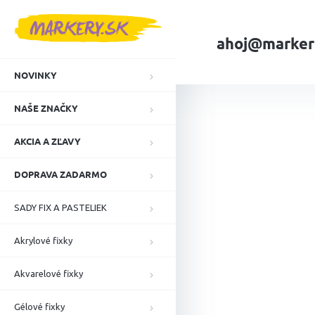
Prejsť
na
obsah
ahoj@marker
NOVINKY
Domov
NAŠE ZN
NAŠE ZNAČKY
AKCIA A ZĽAVY
DOPRAVA ZADARMO
SADY FIX A PASTELIEK
Akrylové fixky
Akvarelové fixky
Gélové fixky