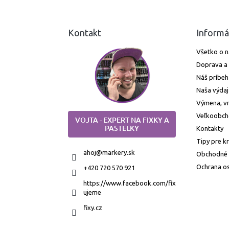
Kontakt
Informá
Všetko o 
Doprava a 
Náš príbeh
Naša výdaj
Výmena, vr
Veľkoobc
VOJTA - EXPERT NA FIXKY A
PASTELKY
Kontakty
Tipy pre k
ahoj
@
markery.sk
Obchodné
Ochrana o
+420 720 570 921
https://www.facebook.com/fix
ujeme
fixy.cz