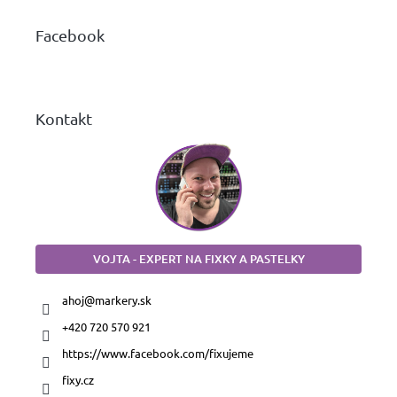
p
ä
Facebook
t
i
e
Kontakt
VOJTA - EXPERT NA FIXKY A PASTELKY
ahoj
@
markery.sk
+420 720 570 921
https://www.facebook.com/fixujeme
fixy.cz