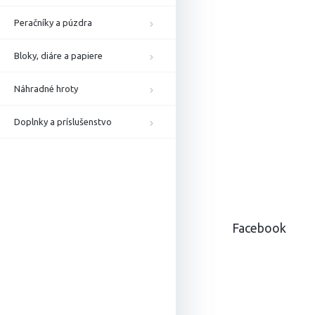
Peračníky a púzdra
Bloky, diáre a papiere
Náhradné hroty
Doplnky a príslušenstvo
Z
á
p
ä
Facebook
t
i
e