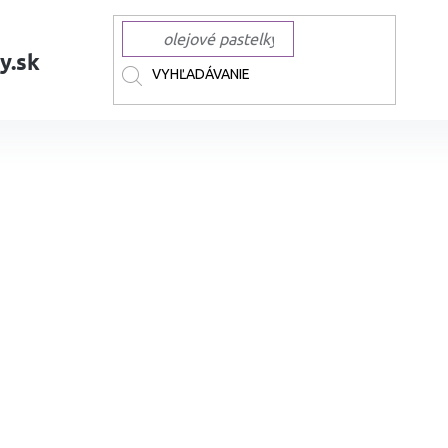
y.sk
AČKY
PAPER MATE
Fixky PAPER MATE Flair Medium, 12 ks Candy Pop