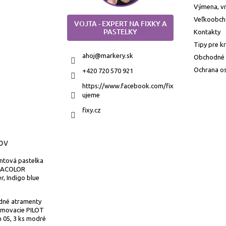
Výmena, vr
Veľkoobc
VOJTA - EXPERT NA FIXKY A
PASTELKY
Kontakty
Tipy pre k
ahoj
@
markery.sk
Obchodné
Ochrana o
+420 720 570 921
https://www.facebook.com/fix
ujeme
fixy.cz
ov
ntová pastelka
MACOLOR
r, Indigo blue
dné atramenty
umovacie PILOT
n 05, 3 ks modré