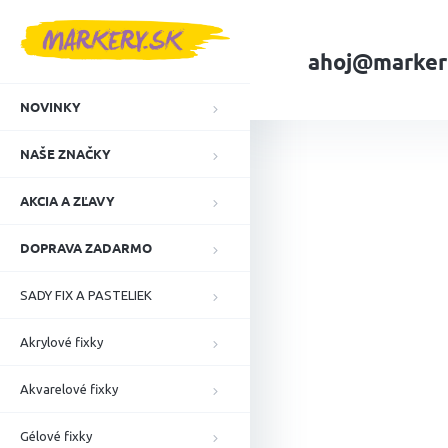
Prejsť
na
obsah
ahoj@marker
NOVINKY
Domov
NAŠE ZN
NAŠE ZNAČKY
AKCIA A ZĽAVY
DOPRAVA ZADARMO
SADY FIX A PASTELIEK
Akrylové fixky
Akvarelové fixky
Gélové fixky