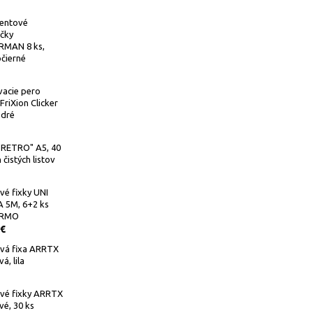
entové
čky
MAN 8 ks,
čierné
acie pero
FriXion Clicker
odré
"RETRO" A5, 40
 čistých listov
vé fixky UNI
 5M, 6+2 ks
RMO
 €
ová fixa ARRTX
á, lila
ové fixky ARRTX
vé, 30 ks