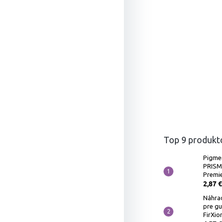
Top 9 produkt
Pigme
PRIS
Premie
2,87 €
Náhra
pre g
FirXio