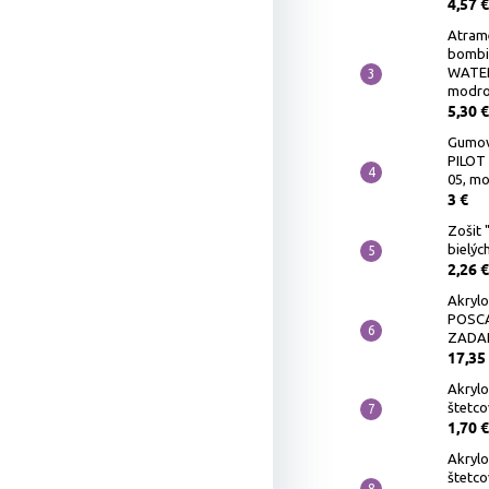
4,57 €
Atram
bombi
WATER
modro
5,30 €
Gumov
PILOT 
05, m
3 €
Zošit 
bielých
2,26 €
Akrylo
POSCA
ZADA
17,35
Akryl
štetcov
1,70 €
Akryl
štetco