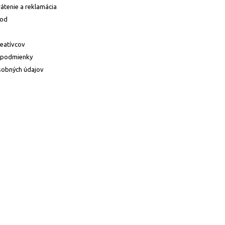
átenie a reklamácia
hod
reatívcov
 podmienky
sobných údajov