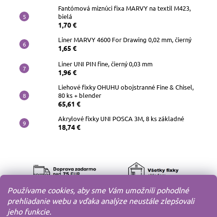
Fantómová miznúci fixa MARVY na textil M423,
bielá
1,70 €
Liner MARVY 4600 For Drawing 0,02 mm, čierný
1,65 €
Liner UNI PIN fine, čierný 0,03 mm
1,96 €
Liehové fixky OHUHU obojstranné Fine & Chisel,
80 ks + blender
65,61 €
Akrylové fixky UNI POSCA 3M, 8 ks základné
18,74 €
Používame cookies, aby sme Vám umožnili pohodlné
prehliadanie webu a vďaka analýze neustále zlepšovali
jeho funkcie.