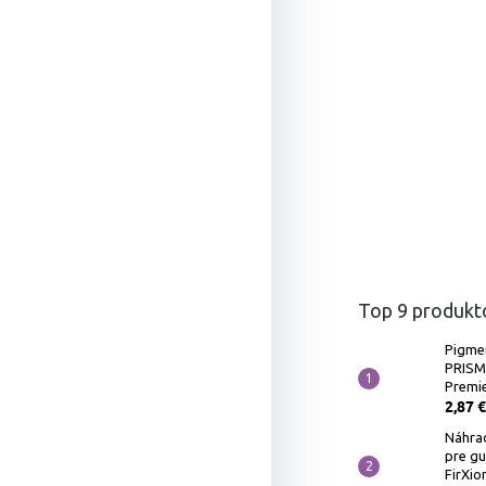
Top 9 produkt
Pigme
PRIS
Premie
2,87 €
Náhra
pre g
FirXio