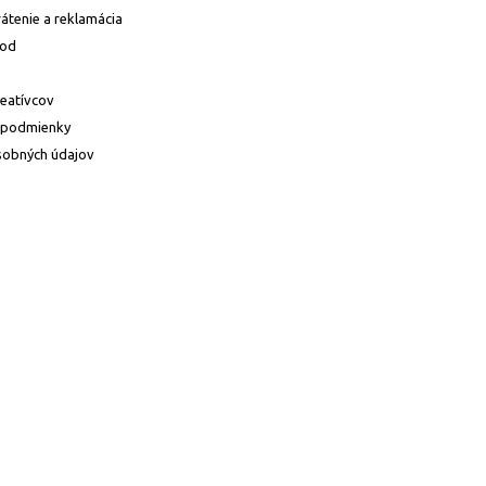
átenie a reklamácia
hod
reatívcov
 podmienky
sobných údajov