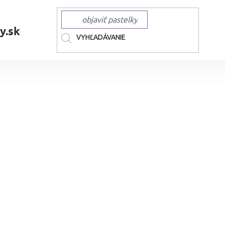
y.sk
AČKY
TOUCH
TOUCH technické Linery
Technický liner TOUCH čier