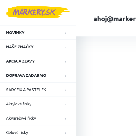
Prejsť
na
obsah
ahoj@marker
NOVINKY
Domov
NAŠE ZN
NAŠE ZNAČKY
AKCIA A ZĽAVY
DOPRAVA ZADARMO
SADY FIX A PASTELIEK
Akrylové fixky
Akvarelové fixky
Gélové fixky