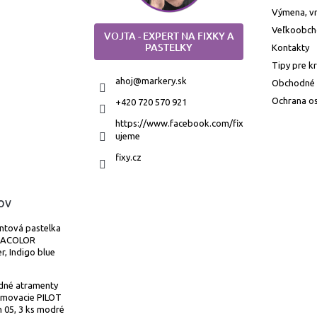
Výmena, vr
Veľkoobc
VOJTA - EXPERT NA FIXKY A
PASTELKY
Kontakty
Tipy pre k
ahoj
@
markery.sk
Obchodné
Ochrana o
+420 720 570 921
https://www.facebook.com/fix
ujeme
fixy.cz
ov
ntová pastelka
MACOLOR
r, Indigo blue
dné atramenty
umovacie PILOT
n 05, 3 ks modré