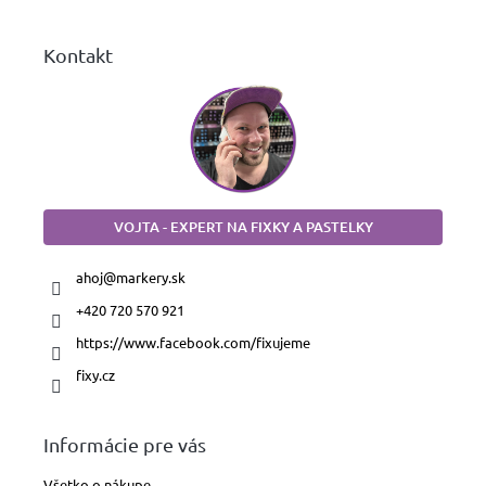
e
Kontakt
VOJTA - EXPERT NA FIXKY A PASTELKY
ahoj
@
markery.sk
+420 720 570 921
https://www.facebook.com/fixujeme
fixy.cz
Informácie pre vás
Všetko o nákupe