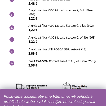
5,48 €
Akrylová fixa M&G Mocalo štetcová, Soft Blue
(603)
1,22 €
Akrylová fixa M&G Mocalo štetcová, Lilac (802)
1,22 €
Akrylová fixa M&G Mocalo štetcová, White (663)
1,22 €
Akrylová fixa UNI POSCA 5BR, ružová (13)
2,83 €
Zošit CANSON XSmart Fan Art A5, 28 listov 250 g
2,35 €
Používame cookies, aby sme Vám umožnili pohodlné
prehliadanie webu a vďaka analýze neustále zlepšovali