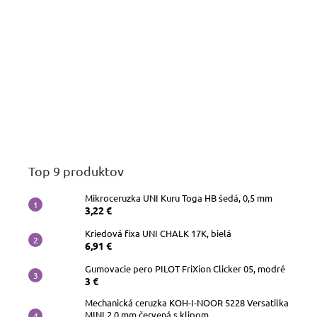
Top 9 produktov
Mikroceruzka UNI Kuru Toga HB šedá, 0,5 mm
3,22 €
Kriedová fixa UNI CHALK 17K, bielá
6,91 €
Gumovacie pero PILOT FriXion Clicker 05, modré
3 €
Mechanická ceruzka KOH-I-NOOR 5228 Versatilka
MINI 2,0 mm červená s klipom