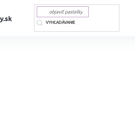
y.sk
BCHOD
COPIC
COPIC technické Multilinery