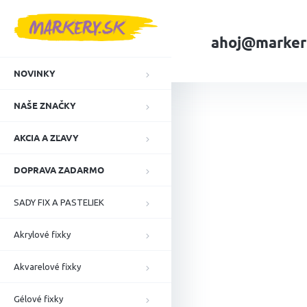
Prejsť
na
obsah
ahoj@marker
NOVINKY
Domov
VELKOO
NAŠE ZNAČKY
AKCIA A ZĽAVY
DOPRAVA ZADARMO
SADY FIX A PASTELIEK
Akrylové fixky
Akvarelové fixky
Gélové fixky