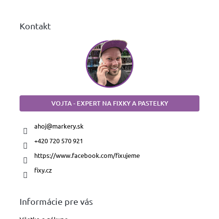
e
Kontakt
VOJTA - EXPERT NA FIXKY A PASTELKY
ahoj
@
markery.sk
+420 720 570 921
https://www.facebook.com/fixujeme
fixy.cz
Informácie pre vás