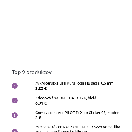
Top 9 produktov
Mikroceruzka UNI Kuru Toga HB šedá, 0,5 mm
3,22 €
Kriedová fixa UNI CHALK 17K, bielá
6,91 €
Gumovacie pero PILOT FriXion Clicker 05, modré
3 €
Mechanická ceruzka KOH-I-NOOR 5228 Versatilka
MINI 2,0 mm červená s klipom