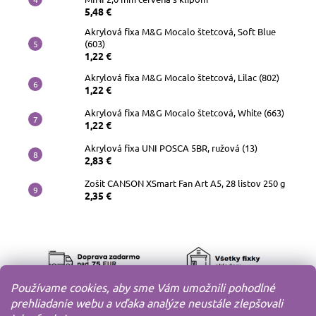
5,48 €
Akrylová fixa M&G Mocalo štetcová, Soft Blue
(603)
1,22 €
Akrylová fixa M&G Mocalo štetcová, Lilac (802)
1,22 €
Akrylová fixa M&G Mocalo štetcová, White (663)
1,22 €
Akrylová fixa UNI POSCA 5BR, ružová (13)
2,83 €
Zošit CANSON XSmart Fan Art A5, 28 listov 250 g
2,35 €
Používame cookies, aby sme Vám umožnili pohodlné
prehliadanie webu a vďaka analýze neustále zlepšovali