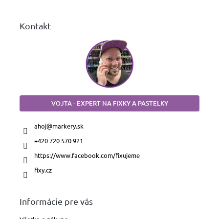
e
Kontakt
VOJTA - EXPERT NA FIXKY A PASTELKY
ahoj
@
markery.sk
+420 720 570 921
https://www.facebook.com/fixujeme
fixy.cz
Informácie pre vás