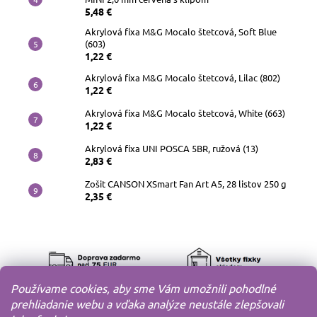
5,48 €
Akrylová fixa M&G Mocalo štetcová, Soft Blue
(603)
1,22 €
Akrylová fixa M&G Mocalo štetcová, Lilac (802)
1,22 €
Akrylová fixa M&G Mocalo štetcová, White (663)
1,22 €
Akrylová fixa UNI POSCA 5BR, ružová (13)
2,83 €
Zošit CANSON XSmart Fan Art A5, 28 listov 250 g
2,35 €
Používame cookies, aby sme Vám umožnili pohodlné
prehliadanie webu a vďaka analýze neustále zlepšovali