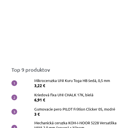
Top 9 produktov
Mikroceruzka UNI Kuru Toga HB šedá, 0,5 mm
3,22 €
Kriedová fixa UNI CHALK 17K, bielá
6,91 €
Gumovacie pero PILOT FriXion Clicker 05, modré
3 €
Mechanická ceruzka KOH-I-NOOR 5228 Versatilka
MINI 2,0 mm červená s klipom