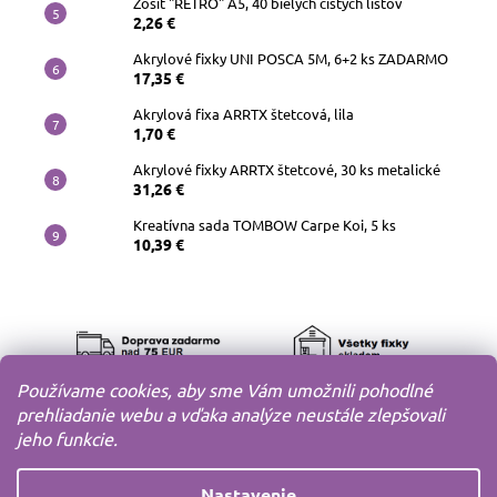
Zošit "RETRO" A5, 40 bielých čistých listov
2,26 €
Akrylové fixky UNI POSCA 5M, 6+2 ks ZADARMO
17,35 €
Akrylová fixa ARRTX štetcová, lila
1,70 €
Akrylové fixky ARRTX štetcové, 30 ks metalické
31,26 €
Kreatívna sada TOMBOW Carpe Koi, 5 ks
10,39 €
Používame cookies, aby sme Vám umožnili pohodlné
prehliadanie webu a vďaka analýze neustále zlepšovali
jeho funkcie.
Nastavenie