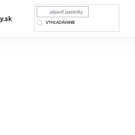
y.sk
AČKY
DERWENT
DERWENT pastelky
Umelecké pastelky DERWENT D