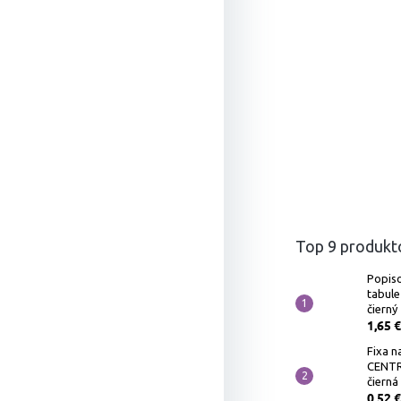
Top 9 produkt
Popiso
tabule
čierný
1,65 €
Fixa na
CENTR
čierná
0,52 €