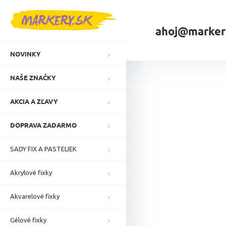
Prejsť
na
obsah
ahoj@marker
NOVINKY
Domov
NAŠE ZN
NAŠE ZNAČKY
AKCIA A ZĽAVY
DOPRAVA ZADARMO
SADY FIX A PASTELIEK
Akrylové fixky
Akvarelové fixky
Gélové fixky