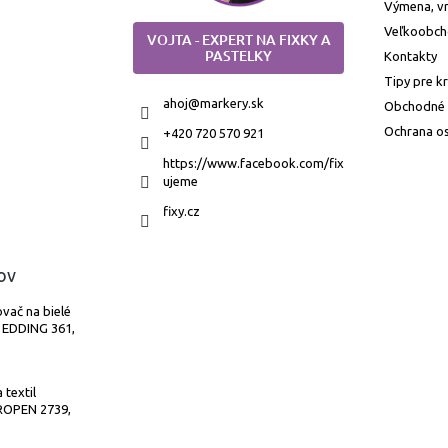
Výmena, vr
Veľkoobc
VOJTA - EXPERT NA FIXKY A
PASTELKY
Kontakty
Tipy pre k
ahoj
@
markery.sk
Obchodné
Ochrana o
+420 720 570 921
https://www.facebook.com/fix
ujeme
fixy.cz
ov
vač na bielé
 EDDING 361,
 textil
OPEN 2739,