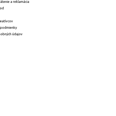
átenie a reklamácia
hod
reatívcov
 podmienky
sobných údajov