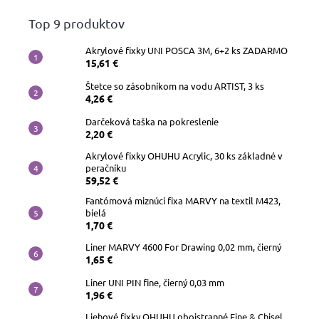
Top 9 produktov
Akrylové fixky UNI POSCA 3M, 6+2 ks ZADARMO
15,61 €
Štetce so zásobníkom na vodu ARTIST, 3 ks
4,26 €
Darčeková taška na pokreslenie
2,20 €
Akrylové fixky OHUHU Acrylic, 30 ks základné v
peračníku
59,52 €
Fantómová miznúci fixa MARVY na textil M423,
bielá
1,70 €
Liner MARVY 4600 For Drawing 0,02 mm, čierný
1,65 €
Liner UNI PIN fine, čierný 0,03 mm
1,96 €
Liehové fixky OHUHU obojstranné Fine & Chisel,