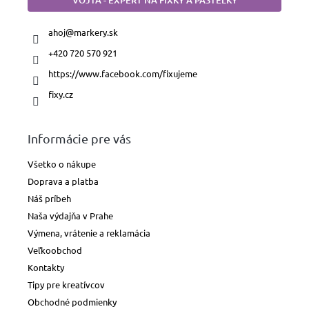
papiere
ahoj
@
markery.sk
Náhradné
+420 720 570 921
hroty
https://www.facebook.com/fixujeme
Doplnky
fixy.cz
a
príslušenstvo
Informácie pre vás
Všetko o nákupe
Doprava a platba
Náš príbeh
Naša výdajňa v Prahe
Výmena, vrátenie a reklamácia
Veľkoobchod
Kontakty
Tipy pre kreatívcov
Obchodné podmienky