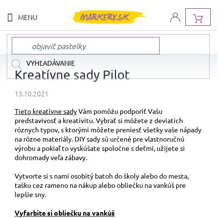
Prejsť
na
NÁ
obsah
KOŠ
NOVINKY
Kreatívne sady Pilot
NAŠE
13.10.2021
ZNAČKY
Tieto kreatívne sady
Vám pomôžu podporiť Vašu
predstavivosť a kreativitu. Vybrať si môžete z deviatich
AKCIA
rôznych typov, s ktorými môžete preniesť všetky vaše nápady
A
ZĽAVY
na rôzne materiály. DIY sady sú určené pre vlastnoručnú
výrobu a pokiaľ to vyskúšate spoločne s deťmi, užijete si
dohromady veľa zábavy.
DOPRAVA
ZADARMO
Vytvorte si s nami osobitý batoh do školy alebo do mesta,
tašku cez rameno na nákup alebo obliečku na vankúš pre
SADY
lepšie sny.
FIX
A
PASTELIEK
Vyfarbite si obliečku na vankúš