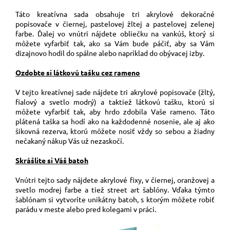
Táto kreatívna sada obsahuje tri akrylové dekoračné
popisovače v čiernej, pastelovej žltej a pastelovej zelenej
Akrylové
fixky
farbe. Ďalej vo vnútri nájdete obliečku na vankúš, ktorý si
môžete vyfarbiť tak, ako sa Vám bude páčiť, aby sa Vám
dizajnovo hodil do spálne alebo napríklad do obývacej izby.
Akvarelové
fixky
Ozdobte si látkovú tašku cez rameno
V tejto kreatívnej sade nájdete tri akrylové popisovače (žltý,
Gélové
fialový a svetlo modrý) a taktiež látkovú tašku, ktorú si
fixky
môžete vyfarbiť tak, aby hrdo zdobila Vaše rameno. Táto
plátená taška sa hodí ako na každodenné nosenie, ale aj ako
šikovná rezerva, ktorú môžete nosiť vždy so sebou a žiadny
Gumovacie
fixky
nečakaný nákup Vás už nezaskočí.
Skrášlite si Váš batoh
Atramentové
fixky
Vnútri tejto sady nájdete akrylové fixy, v čiernej, oranžovej a
svetlo modrej farbe a tiež street art šablóny. Vďaka týmto
šablónam si vytvoríte unikátny batoh, s ktorým môžete robiť
Štetcové
parádu v meste alebo pred kolegami v práci.
fixky