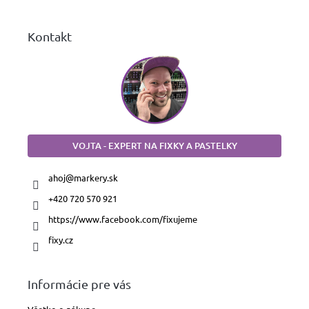
e
Kontakt
VOJTA - EXPERT NA FIXKY A PASTELKY
ahoj
@
markery.sk
+420 720 570 921
https://www.facebook.com/fixujeme
fixy.cz
Informácie pre vás