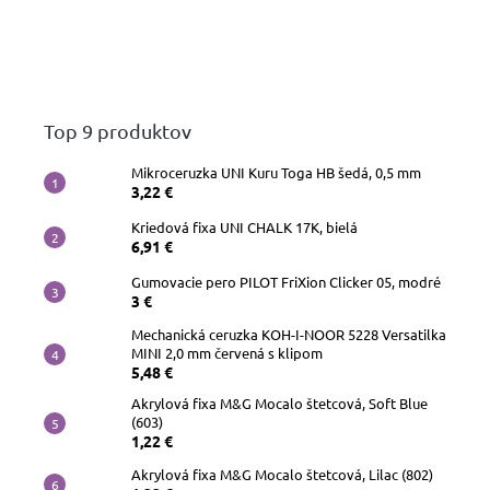
Top 9 produktov
Mikroceruzka UNI Kuru Toga HB šedá, 0,5 mm
3,22 €
Kriedová fixa UNI CHALK 17K, bielá
6,91 €
Gumovacie pero PILOT FriXion Clicker 05, modré
3 €
Mechanická ceruzka KOH-I-NOOR 5228 Versatilka
MINI 2,0 mm červená s klipom
5,48 €
Akrylová fixa M&G Mocalo štetcová, Soft Blue
(603)
1,22 €
Akrylová fixa M&G Mocalo štetcová, Lilac (802)