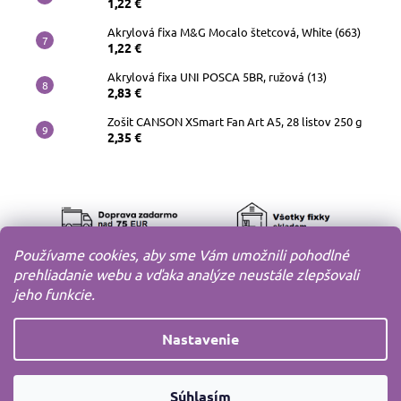
1,22 €
Akrylová fixa M&G Mocalo štetcová, White (663)
1,22 €
Akrylová fixa UNI POSCA 5BR, ružová (13)
2,83 €
Zošit CANSON XSmart Fan Art A5, 28 listov 250 g
2,35 €
Používame cookies, aby sme Vám umožnili pohodlné
prehliadanie webu a vďaka analýze neustále zlepšovali
jeho funkcie.
Nastavenie
Copyright 2010-2026
MODELOV s.r.o.
Všetky práva
Súhlasím
vyhradené.
Vytvoril
Shoptet