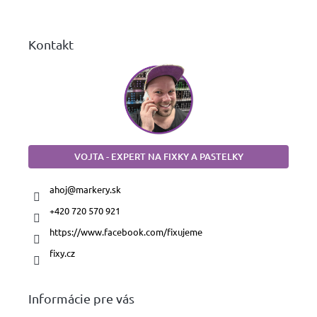
i
e
Kontakt
VOJTA - EXPERT NA FIXKY A PASTELKY
ahoj
@
markery.sk
+420 720 570 921
https://www.facebook.com/fixujeme
fixy.cz
Informácie pre vás