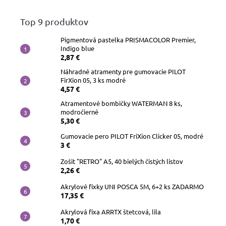
Top 9 produktov
Pigmentová pastelka PRISMACOLOR Premier,
Indigo blue
2,87 €
Náhradné atramenty pre gumovacie PILOT
FirXion 05, 3 ks modré
4,57 €
Atramentové bombičky WATERMAN 8 ks,
modročierné
5,30 €
Gumovacie pero PILOT FriXion Clicker 05, modré
3 €
Zošit "RETRO" A5, 40 bielých čistých listov
2,26 €
Akrylové fixky UNI POSCA 5M, 6+2 ks ZADARMO
17,35 €
Akrylová fixa ARRTX štetcová, lila
1,70 €