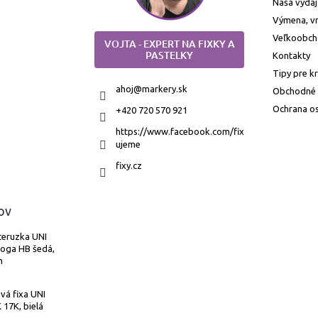
Naša výdaj
Výmena, vr
Veľkoobc
VOJTA - EXPERT NA FIXKY A
PASTELKY
Kontakty
Tipy pre k
ahoj
@
markery.sk
Obchodné
Ochrana o
+420 720 570 921
https://www.facebook.com/fix
ujeme
fixy.cz
ov
ceruzka UNI
Toga HB šedá,
m
vá fixa UNI
17K, bielá