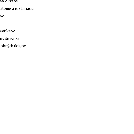
ňa v Prahe
átenie a reklamácia
hod
reatívcov
 podmienky
sobných údajov