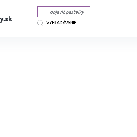
y.sk
AČKY
PENTEL
Štetcová fixa PENTEL Color Brush Pen, tmavo zelená