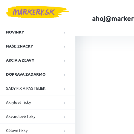
Prejsť
na
obsah
ahoj@marker
NOVINKY
Domov
NAŠE ZN
NAŠE ZNAČKY
AKCIA A ZĽAVY
DOPRAVA ZADARMO
SADY FIX A PASTELIEK
Akrylové fixky
Akvarelové fixky
Gélové fixky