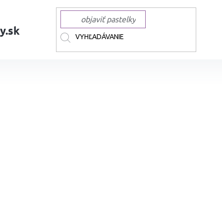
y.sk
AČKY
PENTEL
Štetcová fixa PENTEL Color Brush Pen, svetlo oranžová