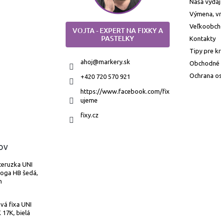
Naša výdaj
Výmena, vr
Veľkoobc
VOJTA - EXPERT NA FIXKY A
PASTELKY
Kontakty
Tipy pre k
ahoj
@
markery.sk
Obchodné
Ochrana o
+420 720 570 921
https://www.facebook.com/fix
ujeme
fixy.cz
ov
ceruzka UNI
Toga HB šedá,
m
vá fixa UNI
17K, bielá