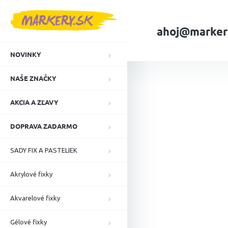
Prejsť
na
obsah
ahoj@marker
NOVINKY
Domov
NAŠE ZN
NAŠE ZNAČKY
AKCIA A ZĽAVY
DOPRAVA ZADARMO
SADY FIX A PASTELIEK
Akrylové fixky
Akvarelové fixky
Gélové fixky