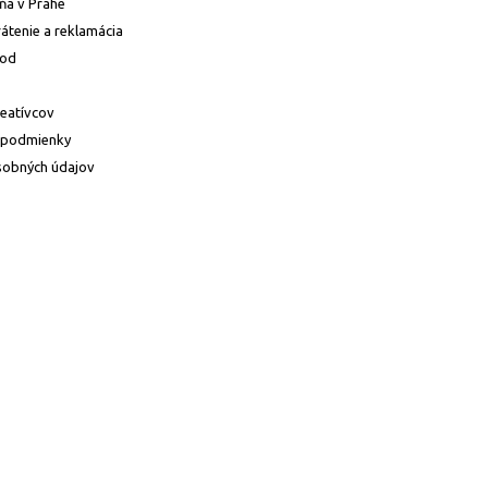
ňa v Prahe
átenie a reklamácia
hod
reatívcov
 podmienky
sobných údajov