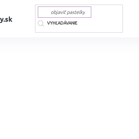
y.sk
AČKY
TOUCH
TOUCH liehové Twin
Liehová fixa TOUCH obojstranná 