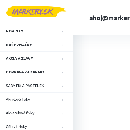
Prejsť
na
obsah
ahoj@marker
NOVINKY
Domov
NAŠE ZN
NAŠE ZNAČKY
AKCIA A ZĽAVY
DOPRAVA ZADARMO
SADY FIX A PASTELIEK
Akrylové fixky
Akvarelové fixky
Gélové fixky