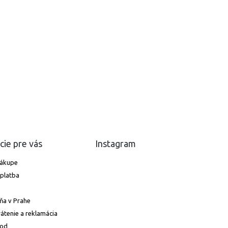
cie pre vás
Instagram
nákupe
platba
ňa v Prahe
átenie a reklamácia
hod