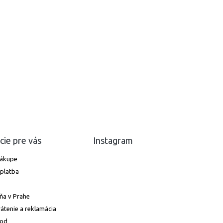
cie pre vás
Instagram
nákupe
platba
ňa v Prahe
átenie a reklamácia
hod