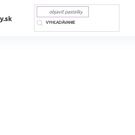
y.sk
AČKY
TOUCH
TOUCH liehové Twin Brush
Liehová fixa TOUCH obojst