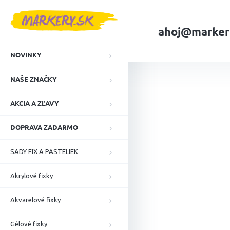
Prejsť
na
obsah
ahoj@marker
NOVINKY
Domov
NAŠE ZN
NAŠE ZNAČKY
AKCIA A ZĽAVY
DOPRAVA ZADARMO
SADY FIX A PASTELIEK
Akrylové fixky
Akvarelové fixky
Gélové fixky