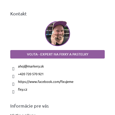
e
Kontakt
VOJTA - EXPERT NA FIXKY A PASTELKY
ahoj
@
markery.sk
+420 720 570 921
https://www.facebook.com/fixujeme
fixy.cz
Informácie pre vás