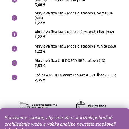
5,48 €
Akrylová fixa M&G Mocalo štetcová, Soft Blue
(603)
1,22 €
Akrylová fixa M&G Mocalo štetcová, Lilac (802)
1,22 €
Akrylová fixa M&G Mocalo štetcová, White (663)
1,22 €
Akrylová fixa UNI POSCA 5BR, ružová (13)
2,83 €
Zošit CANSON XSmart Fan Art A5, 28 listov 250 g
2,35 €
Používame cookies, aby sme Vám umožnili pohodlné
prehliadanie webu a vďaka analýze neustále zlepšovali