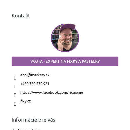
e
Kontakt
VOJTA - EXPERT NA FIXKY A PASTELKY
ahoj
@
markery.sk
+420 720 570 921
https://www.facebook.com/fixujeme
fixy.cz
Informácie pre vás