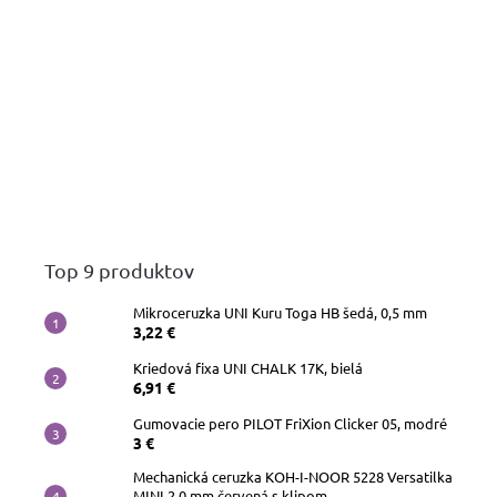
Top 9 produktov
Mikroceruzka UNI Kuru Toga HB šedá, 0,5 mm
3,22 €
Kriedová fixa UNI CHALK 17K, bielá
6,91 €
Gumovacie pero PILOT FriXion Clicker 05, modré
3 €
Mechanická ceruzka KOH-I-NOOR 5228 Versatilka
MINI 2,0 mm červená s klipom