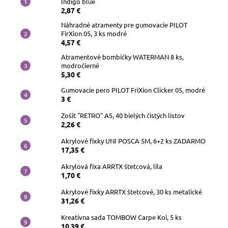
Indigo blue
2,87 €
Náhradné atramenty pre gumovacie PILOT
FirXion 05, 3 ks modré
4,57 €
Atramentové bombičky WATERMAN 8 ks,
modročierné
5,30 €
Gumovacie pero PILOT FriXion Clicker 05, modré
3 €
Zošit "RETRO" A5, 40 bielých čistých listov
2,26 €
Akrylové fixky UNI POSCA 5M, 6+2 ks ZADARMO
17,35 €
Akrylová fixa ARRTX štetcová, lila
1,70 €
Akrylové fixky ARRTX štetcové, 30 ks metalické
31,26 €
Kreatívna sada TOMBOW Carpe Koi, 5 ks
10,39 €