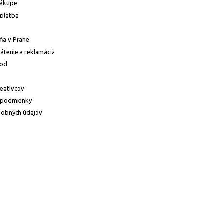
nákupe
platba
ňa v Prahe
átenie a reklamácia
hod
reatívcov
 podmienky
sobných údajov