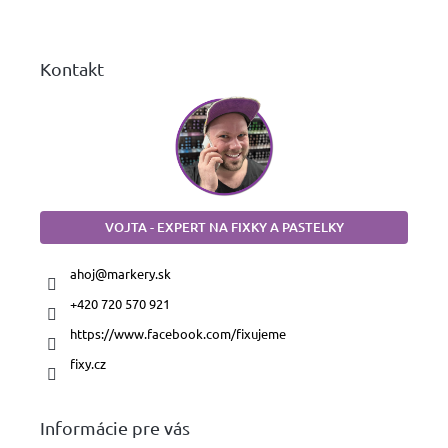
i
e
Kontakt
VOJTA - EXPERT NA FIXKY A PASTELKY
ahoj
@
markery.sk
+420 720 570 921
https://www.facebook.com/fixujeme
fixy.cz
Informácie pre vás