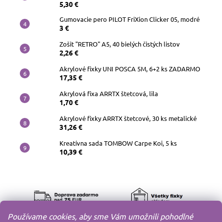
5,30 €
Gumovacie pero PILOT FriXion Clicker 05, modré
3 €
Zošit "RETRO" A5, 40 bielých čistých listov
2,26 €
Akrylové fixky UNI POSCA 5M, 6+2 ks ZADARMO
17,35 €
Akrylová fixa ARRTX štetcová, lila
1,70 €
Akrylové fixky ARRTX štetcové, 30 ks metalické
31,26 €
Kreatívna sada TOMBOW Carpe Koi, 5 ks
10,39 €
Používame cookies, aby sme Vám umožnili pohodlné