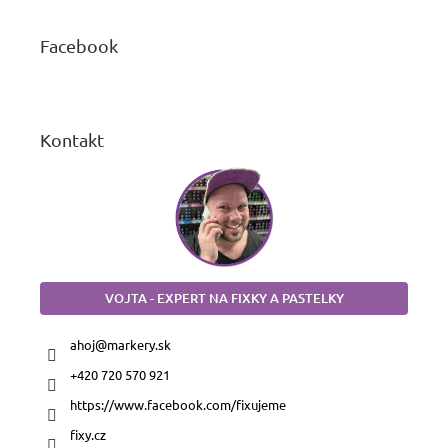
p
ä
Facebook
t
i
e
Kontakt
VOJTA - EXPERT NA FIXKY A PASTELKY
ahoj
@
markery.sk
+420 720 570 921
https://www.facebook.com/fixujeme
fixy.cz