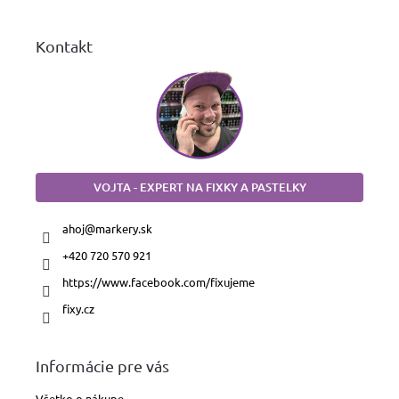
e
Kontakt
VOJTA - EXPERT NA FIXKY A PASTELKY
ahoj
@
markery.sk
+420 720 570 921
https://www.facebook.com/fixujeme
fixy.cz
Informácie pre vás
Všetko o nákupe