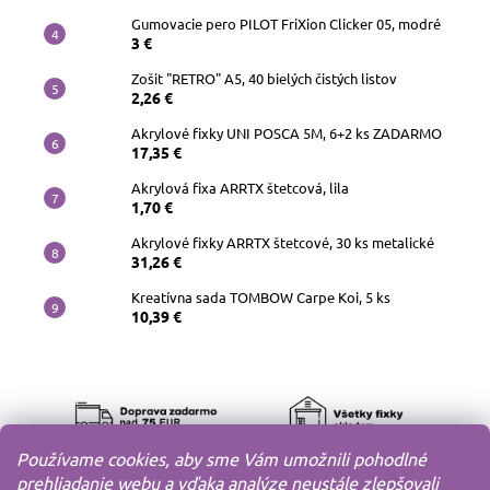
Gumovacie pero PILOT FriXion Clicker 05, modré
3 €
Zošit "RETRO" A5, 40 bielých čistých listov
2,26 €
Akrylové fixky UNI POSCA 5M, 6+2 ks ZADARMO
17,35 €
Akrylová fixa ARRTX štetcová, lila
1,70 €
Akrylové fixky ARRTX štetcové, 30 ks metalické
31,26 €
Kreatívna sada TOMBOW Carpe Koi, 5 ks
10,39 €
Používame cookies, aby sme Vám umožnili pohodlné
prehliadanie webu a vďaka analýze neustále zlepšovali