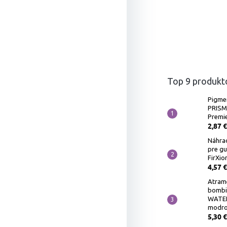
Top 9 produkt
Pigme
PRIS
Premie
2,87 €
Náhra
pre g
FirXio
4,57 €
Atram
bombi
WATER
modro
5,30 €