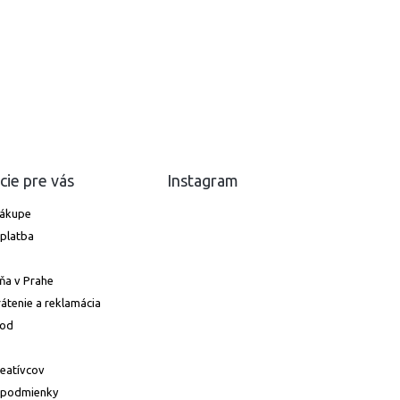
cie pre vás
Instagram
nákupe
platba
ňa v Prahe
átenie a reklamácia
hod
reatívcov
 podmienky