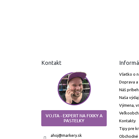
Kontakt
Informá
Všetko o 
Doprava a 
Náš príbeh
Naša výdaj
Výmena, vr
Veľkoobc
VOJTA - EXPERT NA FIXKY A
PASTELKY
Kontakty
Tipy pre k
ahoj
@
markery.sk
Obchodné