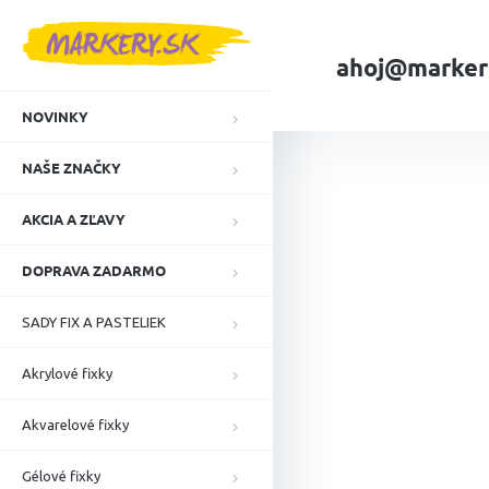
Prejsť
na
obsah
ahoj@marker
NOVINKY
Domov
NAŠE ZN
NAŠE ZNAČKY
AKCIA A ZĽAVY
DOPRAVA ZADARMO
SADY FIX A PASTELIEK
Akrylové fixky
Akvarelové fixky
Gélové fixky