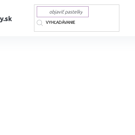
y.sk
AČKY
PAPER MATE
Fixky PAPER MATE Flair Medium, 16 ks Candy Pop