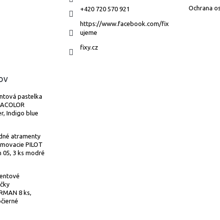
Ochrana o
+420 720 570 921
https://www.facebook.com/fix
ujeme
fixy.cz
ov
ntová pastelka
MACOLOR
r, Indigo blue
dné atramenty
umovacie PILOT
n 05, 3 ks modré
entové
čky
MAN 8 ks,
čierné