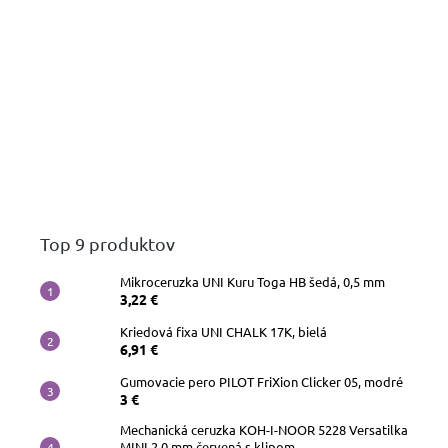
Top 9 produktov
Mikroceruzka UNI Kuru Toga HB šedá, 0,5 mm
3,22 €
Kriedová fixa UNI CHALK 17K, bielá
6,91 €
Gumovacie pero PILOT FriXion Clicker 05, modré
3 €
Mechanická ceruzka KOH-I-NOOR 5228 Versatilka
MINI 2,0 mm červená s klipom