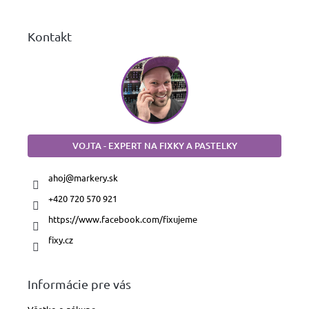
e
Kontakt
VOJTA - EXPERT NA FIXKY A PASTELKY
ahoj
@
markery.sk
+420 720 570 921
https://www.facebook.com/fixujeme
fixy.cz
Informácie pre vás