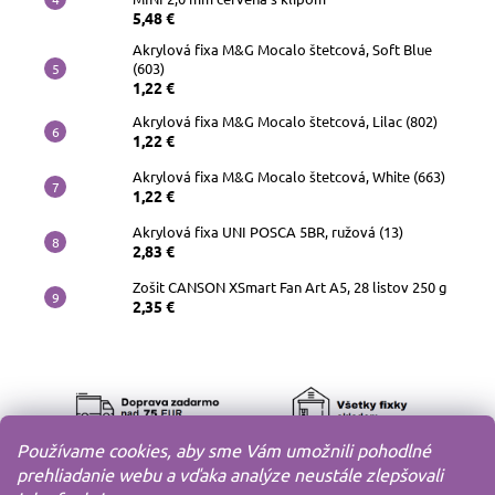
5,48 €
Akrylová fixa M&G Mocalo štetcová, Soft Blue
(603)
1,22 €
Akrylová fixa M&G Mocalo štetcová, Lilac (802)
1,22 €
Akrylová fixa M&G Mocalo štetcová, White (663)
1,22 €
Akrylová fixa UNI POSCA 5BR, ružová (13)
2,83 €
Zošit CANSON XSmart Fan Art A5, 28 listov 250 g
2,35 €
Používame cookies, aby sme Vám umožnili pohodlné
prehliadanie webu a vďaka analýze neustále zlepšovali